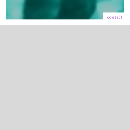
contact
Pradoren,
tradition et
innovation
Depuis 2014, tradition et innovation se
rencontrent chez Pradoren pour créer des pièces
de haute joaillerie d'exception. Notre atelier
incarne l'excellence artisanale, où chaque bijou
est méticuleusement façonné par des artisans